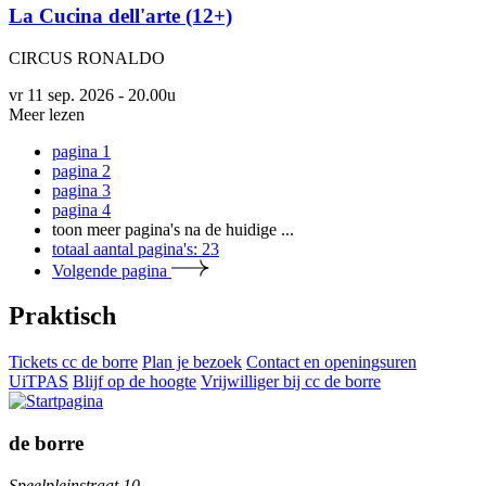
La Cucina dell'arte (12+)
CIRCUS RONALDO
vr 11 sep. 2026 - 20.00u
Meer lezen
pagina
1
pagina
2
pagina
3
pagina
4
toon meer pagina's na de huidige
...
totaal aantal pagina's:
23
Volgende pagina
Praktisch
Tickets cc de borre
Plan je bezoek
Contact en openingsuren
UiTPAS
Blijf op de hoogte
Vrijwilliger bij cc de borre
de borre
Speelpleinstraat 10