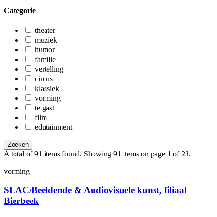
Categorie
theater
muziek
humor
familie
vertelling
circus
klassiek
vorming
te gast
film
edutainment
Zoeken
A total of 91 items found.
Showing 91 items on page 1 of 23.
vorming
SLAC/Beeldende & Au­dio­vi­su­e­le kunst, filiaal
Bierbeek