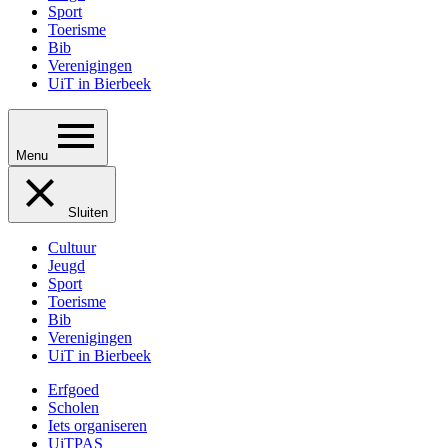
Sport
Toerisme
Bib
Verenigingen
UiT in Bierbeek
Menu
Sluiten
Cultuur
Jeugd
Sport
Toerisme
Bib
Verenigingen
UiT in Bierbeek
Erfgoed
Scholen
Iets organiseren
UiTPAS