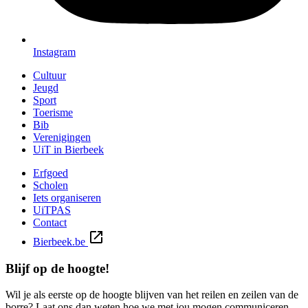
Instagram
Cultuur
Jeugd
Sport
Toerisme
Bib
Verenigingen
UiT in Bierbeek
Erfgoed
Scholen
Iets organiseren
UiTPAS
Contact
Bierbeek.be
Blijf op de hoogte!
Wil je als eerste op de hoogte blijven van het reilen en zeilen van de
borre? Laat ons dan weten hoe we met jou mogen communiceren.