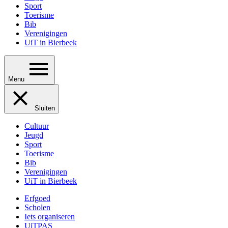
Sport
Toerisme
Bib
Verenigingen
UiT in Bierbeek
Menu
Sluiten
Cultuur
Jeugd
Sport
Toerisme
Bib
Verenigingen
UiT in Bierbeek
Erfgoed
Scholen
Iets organiseren
UiTPAS